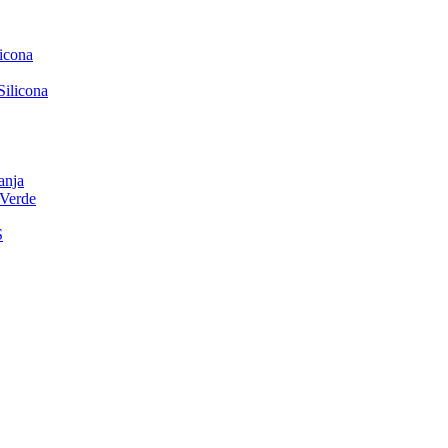
icona
ilicona
nja
Verde
S