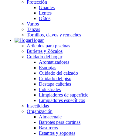
Protección
Guantes
Lentes
Oídos
Varios
Tanzas
Tornillos, clavos y remaches
Hogar
Artículos para piscinas
Burletes y Zócalos
Cuidado del hogar
Aromatizadores
Esponjas
Cuidado del calzado
Cuidado del piso
Destapa cañerías
Industriales
Limpiadores de superficie
Limpiadores específicos
Insecticidas
Organización
Almacenaje
Barrotes para cortinas
Basureros
Estantes y soportes