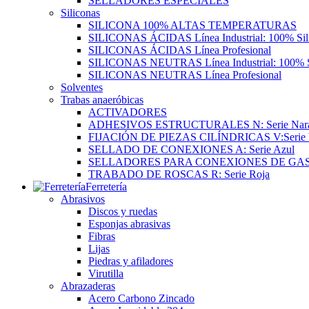
SELLADORES ESPECIALES
Siliconas
SILICONA 100% ALTAS TEMPERATURAS
SILICONAS ÁCIDAS Línea Industrial: 100% Sil
SILICONAS ÁCIDAS Línea Profesional
SILICONAS NEUTRAS Línea Industrial: 100% S
SILICONAS NEUTRAS Línea Profesional
Solventes
Trabas anaeróbicas
ACTIVADORES
ADHESIVOS ESTRUCTURALES N: Serie Nara
FIJACIÓN DE PIEZAS CILÍNDRICAS V:Serie 
SELLADO DE CONEXIONES A: Serie Azul
SELLADORES PARA CONEXIONES DE GA
TRABADO DE ROSCAS R: Serie Roja
Ferretería
Abrasivos
Discos y ruedas
Esponjas abrasivas
Fibras
Lijas
Piedras y afiladores
Virutilla
Abrazaderas
Acero Carbono Zincado