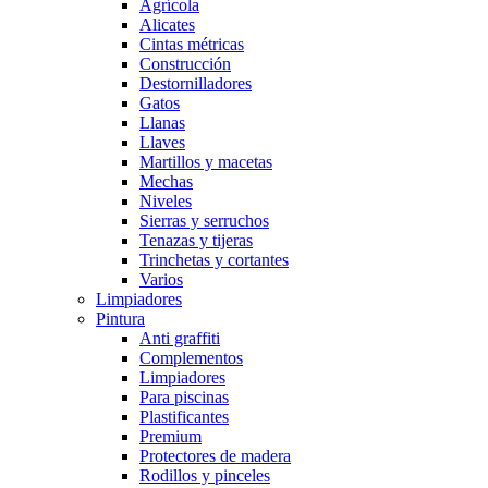
Agrícola
Alicates
Cintas métricas
Construcción
Destornilladores
Gatos
Llanas
Llaves
Martillos y macetas
Mechas
Niveles
Sierras y serruchos
Tenazas y tijeras
Trinchetas y cortantes
Varios
Limpiadores
Pintura
Anti graffiti
Complementos
Limpiadores
Para piscinas
Plastificantes
Premium
Protectores de madera
Rodillos y pinceles