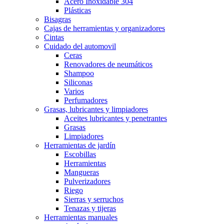
Acero Inoxidable 304
Plásticas
Bisagras
Cajas de herramientas y organizadores
Cintas
Cuidado del automovil
Ceras
Renovadores de neumáticos
Shampoo
Siliconas
Varios
Perfumadores
Grasas, lubricantes y limpiadores
Aceites lubricantes y penetrantes
Grasas
Limpiadores
Herramientas de jardín
Escobillas
Herramientas
Mangueras
Pulverizadores
Riego
Sierras y serruchos
Tenazas y tijeras
Herramientas manuales