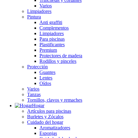
Trinchetas y cortantes
Varios
Limpiadores
Pintura
Anti graffiti
Complementos
Limpiadores
Para piscinas
Plastificantes
Premium
Protectores de madera
Rodillos y pinceles
Protección
Guantes
Lentes
Oídos
Varios
Tanzas
Tornillos, clavos y remaches
Hogar
Artículos para piscinas
Burletes y Zócalos
Cuidado del hogar
Aromatizadores
Esponjas