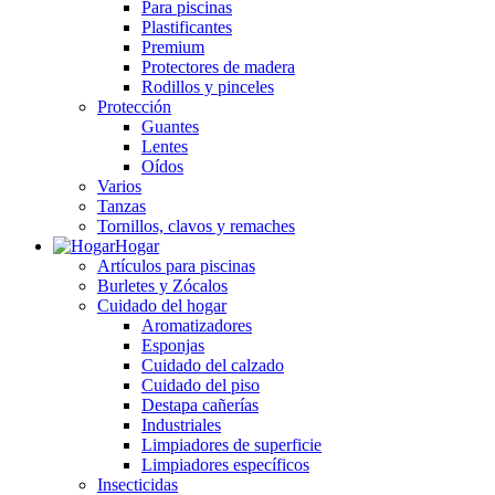
Para piscinas
Plastificantes
Premium
Protectores de madera
Rodillos y pinceles
Protección
Guantes
Lentes
Oídos
Varios
Tanzas
Tornillos, clavos y remaches
Hogar
Artículos para piscinas
Burletes y Zócalos
Cuidado del hogar
Aromatizadores
Esponjas
Cuidado del calzado
Cuidado del piso
Destapa cañerías
Industriales
Limpiadores de superficie
Limpiadores específicos
Insecticidas