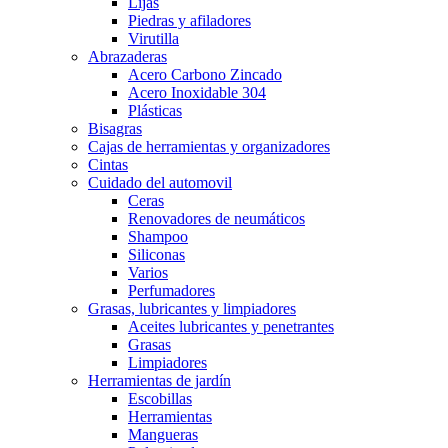
Lijas
Piedras y afiladores
Virutilla
Abrazaderas
Acero Carbono Zincado
Acero Inoxidable 304
Plásticas
Bisagras
Cajas de herramientas y organizadores
Cintas
Cuidado del automovil
Ceras
Renovadores de neumáticos
Shampoo
Siliconas
Varios
Perfumadores
Grasas, lubricantes y limpiadores
Aceites lubricantes y penetrantes
Grasas
Limpiadores
Herramientas de jardín
Escobillas
Herramientas
Mangueras