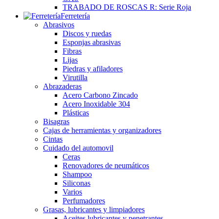
TRABADO DE ROSCAS R: Serie Roja
Ferretería
Abrasivos
Discos y ruedas
Esponjas abrasivas
Fibras
Lijas
Piedras y afiladores
Virutilla
Abrazaderas
Acero Carbono Zincado
Acero Inoxidable 304
Plásticas
Bisagras
Cajas de herramientas y organizadores
Cintas
Cuidado del automovil
Ceras
Renovadores de neumáticos
Shampoo
Siliconas
Varios
Perfumadores
Grasas, lubricantes y limpiadores
Aceites lubricantes y penetrantes