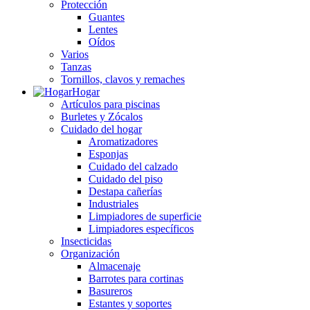
Protección
Guantes
Lentes
Oídos
Varios
Tanzas
Tornillos, clavos y remaches
Hogar
Artículos para piscinas
Burletes y Zócalos
Cuidado del hogar
Aromatizadores
Esponjas
Cuidado del calzado
Cuidado del piso
Destapa cañerías
Industriales
Limpiadores de superficie
Limpiadores específicos
Insecticidas
Organización
Almacenaje
Barrotes para cortinas
Basureros
Estantes y soportes