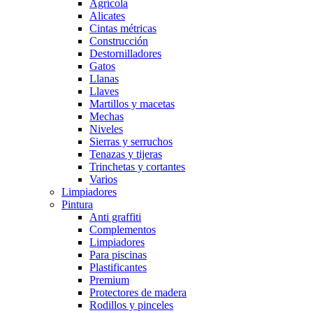
Agrícola
Alicates
Cintas métricas
Construcción
Destornilladores
Gatos
Llanas
Llaves
Martillos y macetas
Mechas
Niveles
Sierras y serruchos
Tenazas y tijeras
Trinchetas y cortantes
Varios
Limpiadores
Pintura
Anti graffiti
Complementos
Limpiadores
Para piscinas
Plastificantes
Premium
Protectores de madera
Rodillos y pinceles