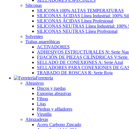
SELLADORES ESPECIALES
Siliconas
SILICONA 100% ALTAS TEMPERATURAS
SILICONAS ÁCIDAS Línea Industrial: 100% Sil
SILICONAS ÁCIDAS Línea Profesional
SILICONAS NEUTRAS Línea Industrial: 100% S
SILICONAS NEUTRAS Línea Profesional
Solventes
Trabas anaeróbicas
ACTIVADORES
ADHESIVOS ESTRUCTURALES N: Serie Nara
FIJACIÓN DE PIEZAS CILÍNDRICAS V:Serie 
SELLADO DE CONEXIONES A: Serie Azul
SELLADORES PARA CONEXIONES DE GA
TRABADO DE ROSCAS R: Serie Roja
Ferretería
Abrasivos
Discos y ruedas
Esponjas abrasivas
Fibras
Lijas
Piedras y afiladores
Virutilla
Abrazaderas
Acero Carbono Zincado