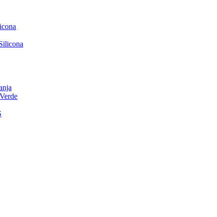
icona
ilicona
nja
Verde
S