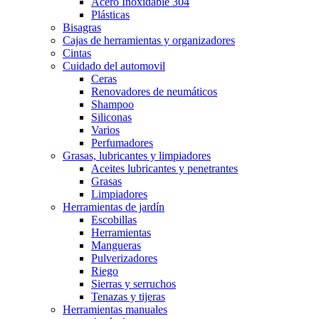
Acero Inoxidable 304
Plásticas
Bisagras
Cajas de herramientas y organizadores
Cintas
Cuidado del automovil
Ceras
Renovadores de neumáticos
Shampoo
Siliconas
Varios
Perfumadores
Grasas, lubricantes y limpiadores
Aceites lubricantes y penetrantes
Grasas
Limpiadores
Herramientas de jardín
Escobillas
Herramientas
Mangueras
Pulverizadores
Riego
Sierras y serruchos
Tenazas y tijeras
Herramientas manuales